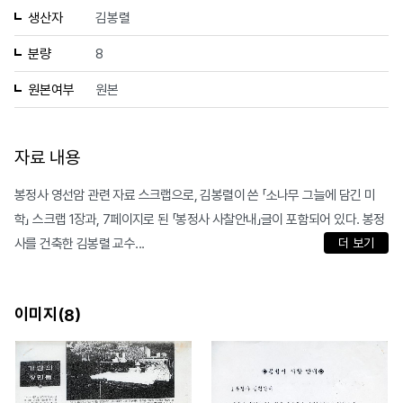
생산자
김봉렬
분량
8
원본여부
원본
자료 내용
봉정사 영선암 관련 자료 스크랩으로, 김봉렬이 쓴 「소나무 그늘에 담긴 미
학」 스크랩 1장과, 7페이지로 된 「봉정사 사찰안내」글이 포함되어 있다. 봉정
사를 건축한 김봉렬 교수...
더 보기
이미지(
)
8