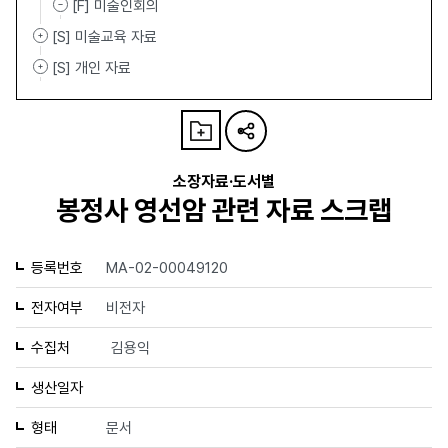
[F] 미술인회의
[S] 미술교육 자료
[S] 개인 자료
소장자료·도서별
봉정사 영선암 관련 자료 스크랩
등록번호
MA-02-00049120
전자여부
비전자
수집처
김용익
생산일자
형태
문서