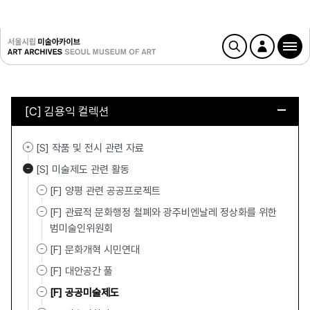
[C] 김용익 컬렉션
[S] 작품 및 전시 관련 자료
[S] 미술제도 관련 활동
[F] 양평 관련 공공프로젝트
[F] 관료적 문화행정 철폐와 광주비엔날레 정상화를 위한
범미술인위원회
[F] 문화개혁 시민연대
[F] 대안공간 풀
[F] 공공미술제도