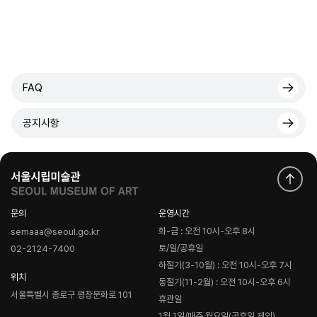
FAQ
공지사항
문의
운영시간
화-금 : 오전 10시-오후 8시
semaaa@seoul.go.kr
토/일/공휴일
02-2124-7400
하절기(3-10월) : 오전 10시-오후 7시
위치
동절기(11-2월) : 오전 10시-오후 6시
서울특별시 종로구 평창문화로 101
휴관일
1월 1일/매주 월요일(공휴일 제외)