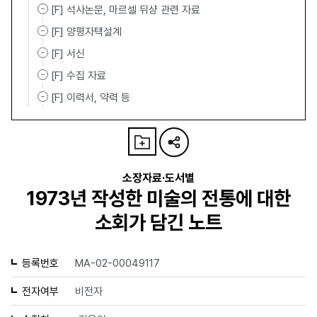
[F] 석사논문, 마르셀 뒤샹 관련 자료
[F] 양평자택설계
[F] 서신
[F] 수집 자료
[F] 이력서, 약력 등
소장자료·도서별
1973년 작성한 미술의 전통에 대한
소회가 담긴 노트
등록번호
MA-02-00049117
전자여부
비전자