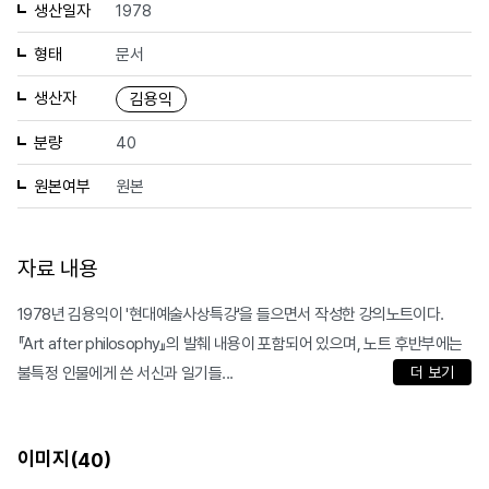
생산일자
1978
형태
문서
생산자
김용익
분량
40
원본여부
원본
자료 내용
1978년 김용익이 '현대예술사상특강'을 들으면서 작성한 강의노트이다.
『Art after philosophy』의 발췌 내용이 포함되어 있으며, 노트 후반부에는
불특정 인물에게 쓴 서신과 일기들...
더 보기
이미지(
)
40