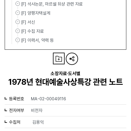
[F] 석사논문, 마르셀 뒤샹 관련 자료
[F] 양평자택설계
[F] 서신
[F] 수집 자료
[F] 이력서, 약력 등
소장자료·도서별
1978년 현대예술사상특강 관련 노트
등록번호
MA-02-00049116
전자여부
비전자
수집처
김용익