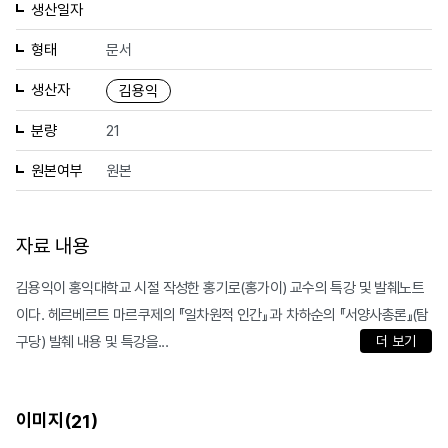
생산일자
형태
문서
생산자
김용익
분량
21
원본여부
원본
자료 내용
김용익이 홍익대학교 시절 작성한 홍기로(홍가이) 교수의 특강 및 발췌노트
이다. 헤르베르트 마르쿠제의 『일차원적 인간』 과 차하순의 『서양사총론』(탐
구당) 발췌 내용 및 특강을...
더 보기
이미지(
)
21