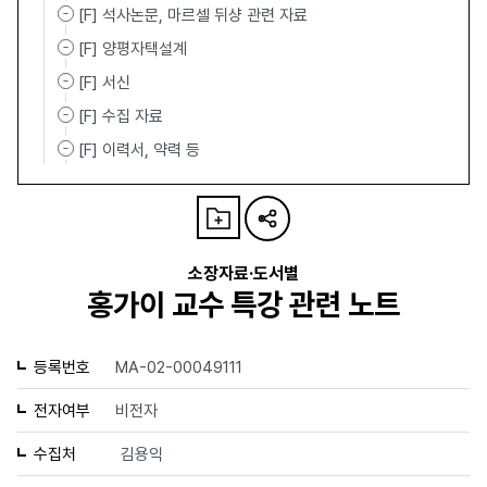
[F] 석사논문, 마르셀 뒤샹 관련 자료
[F] 양평자택설계
[F] 서신
[F] 수집 자료
[F] 이력서, 약력 등
소장자료·도서별
홍가이 교수 특강 관련 노트
등록번호
MA-02-00049111
전자여부
비전자
수집처
김용익