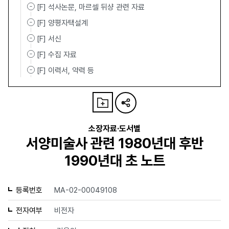
[F] 석사논문, 마르셀 뒤샹 관련 자료
[F] 양평자택설계
[F] 서신
[F] 수집 자료
[F] 이력서, 약력 등
소장자료·도서별
서양미술사 관련 1980년대 후반
1990년대 초 노트
등록번호
MA-02-00049108
전자여부
비전자