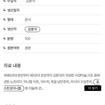
수집처
김용익
생산일자
형태
문서
생산자
김용익
분량
100
원본여부
원본
자료 내용
1980년대 후반부터 90년대 초반까지 김용익이 작성한 서양미술 사조 등에
관한 노트이다. 미니멀 아트, 야수파, 독일 낭만주의, 러시아 구성주의,
포
등 미술에 관...
더 보기
스트모더니즘