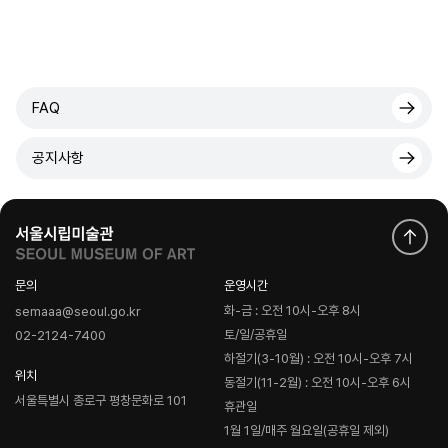
FAQ
공지사항
문의
운영시간
화-금 : 오전 10시-오후 8시
semaaa@seoul.go.kr
토/일/공휴일
02-2124-7400
하절기(3-10월) : 오전 10시-오후 7시
위치
동절기(11-2월) : 오전 10시-오후 6시
서울특별시 종로구 평창문화로 101
휴관일
1월 1일/매주 월요일(공휴일 제외)