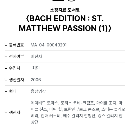
소장자료·도서별
〈BACH EDITION : ST.
MATTHEW PASSION (1)〉
등록번호
MA-04-00043201
전자여부
비전자
수집처
최민
생산일자
2006
형태
음성영상
데이비드 토마스, 로저스 코비-크럼프, 마이클 조지, 마
이클 찬스, 마틴 힐, 브란덴부르크 콘소르, 스티븐 클레오
생산자
베리, 엠마 커크비, 예수 칼리지 합창단, 킹스 칼리지 합
창단