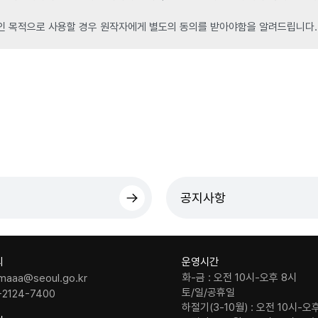
인 목적으로 사용할 경우 원작자에게 별도의 동의를 받아야함을 알려드립니다.
공지사항
의
운영시간
화-금 : 오전 10시-오후 8시
maaa@seoul.go.kr
토/일/공휴일
-2124-7400
하절기(3-10월) : 오전 10시-오