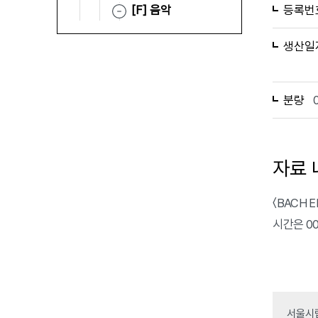
[F] 음악
등록번
생산일
분량
자료 
〈BACH 
시간은 00
서울시립