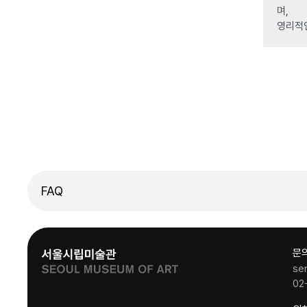
며,
영리적
FAQ
문
se
02