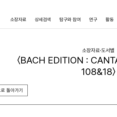
소장자료
상세검색
탐구와 참여
연구
활동
검색
소장자료·도서별
〈BACH EDITION : CANT
108&18〉
로 돌아가기
URL 복사
화면인쇄