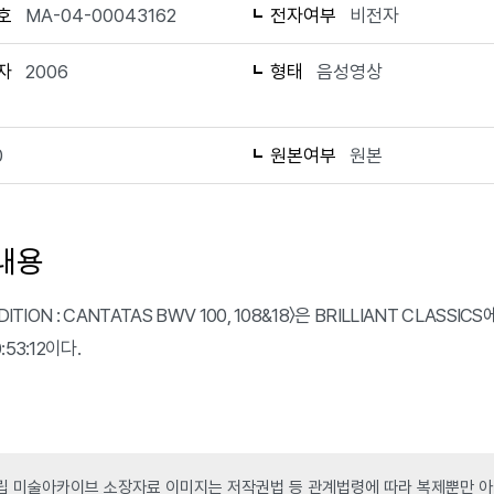
호
MA-04-00043162
전자여부
비전자
자
2006
형태
음성영상
0
원본여부
원본
내용
EDITION : CANTATAS BWV 100, 108&18〉은 BRILLIANT C
:53:12이다.
 미술아카이브 소장자료 이미지는 저작권법 등 관계법령에 따라 복제뿐만 아니