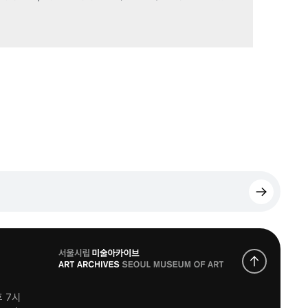
로
고
후 7시