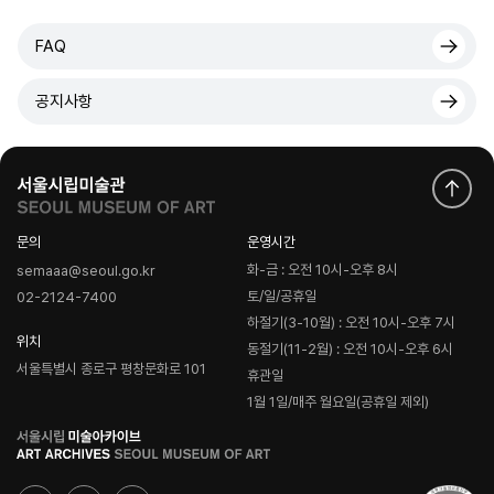
FAQ
공지사항
문의
운영시간
화-금 : 오전 10시-오후 8시
semaaa@seoul.go.kr
토/일/공휴일
02-2124-7400
하절기(3-10월) : 오전 10시-오후 7시
위치
동절기(11-2월) : 오전 10시-오후 6시
서울특별시 종로구 평창문화로 101
휴관일
1월 1일/매주 월요일(공휴일 제외)
로
고