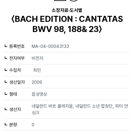
소장자료·도서별
〈BACH EDITION : CANTATAS
BWV 98, 188& 23〉
등록번호
MA-04-00043133
전자여부
비전자
수집처
최민
생산일자
2006
형태
음성영상
네덜란드 바흐 콜레지움, 네덜란드 소년 합창단, 피터 얀
생산자
싱크
분량
0