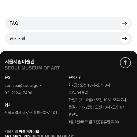
FAQ
공지사항
문의
운영시간
화-금 : 오전 10시-오후 8시
semaaa@seoul.go.kr
토/일/공휴일
02-2124-7400
하절기(3-10월) : 오전 10시-오후 7시
위치
동절기(11-2월) : 오전 10시-오후 6시
서울특별시 종로구 평창문화로 101
휴관일
1월 1일/매주 월요일(공휴일 제외)
로
고