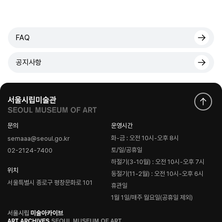
FAQ
공지사항
문의
운영시간
화-금 : 오전 10시-오후 8시
semaaa@seoul.go.kr
토/일/공휴일
02-2124-7400
하절기(3-10월) : 오전 10시-오후 7시
위치
동절기(11-2월) : 오전 10시-오후 6시
서울특별시 종로구 평창문화로 101
휴관일
1월 1일/매주 월요일(공휴일 제외)
로
고