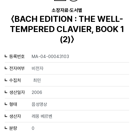
소장자료·도서별
〈BACH EDITION : THE WELL-
TEMPERED CLAVIER, BOOK 1
(2)〉
등록번호
MA-04-00043103
전자여부
비전자
수집처
최민
생산일자
2006
형태
음성영상
생산자
레옹 베르벤
분량
0