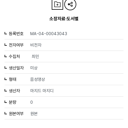
소장자료·도서별
등록번호
MA-04-00043043
전자여부
비전자
수집처
최민
생산일자
미상
형태
음성영상
생산자
마지드 마지디
분량
0
원본여부
원본