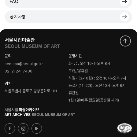
FAQ
공지사항
문의
운영시간
화-금 : 오전 10시-오후 8시
semaaa@seoul.go.kr
토/일/공휴일
02-2124-7400
하절기(3-10월) : 오전 10시-오후 7시
위치
동절기(11-2월) : 오전 10시-오후 6시
서울특별시 종로구 평창문화로 101
휴관일
1월 1일/매주 월요일(공휴일 제외)
로
고