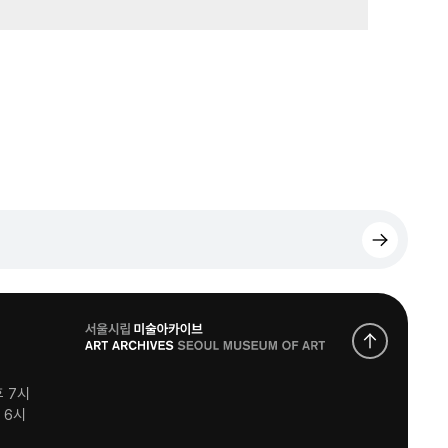
로
고
후 7시
후 6시