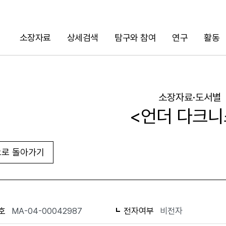
소장자료
상세검색
탐구와 참여
연구
활동
검색
소장자료·도서별
<언더 다크니
로 돌아가기
URL 복사
화면인쇄
호
MA-04-00042987
전자여부
비전자