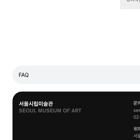
FAQ
문
se
02
위
서