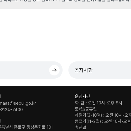
공지사항
의
운영시간
화-금 : 오전 10시-오후 8시
maaa@seoul.go.kr
토/일/공휴일
-2124-7400
하절기(3-10월) : 오전 10시-오
치
동절기(11-2월) : 오전 10시-오
울특별시 종로구 평창문화로 101
휴관일