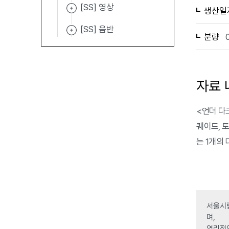
[SS] 영상
생산일
[SS] 음반
분량
자료 
<언더 다크
퀘이드, 토
는 1개의
서울시립
며,
영리적