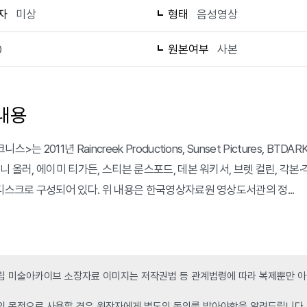
자
미상
형태
음성영상
0
원본여부
사본
내용
니스>는 2011년 Raincreek Productions, Sunset Pictures
니 올러, 에이미 티가든, 스티븐 룬스포드, 데본 워키서, 브렛 컬린, 각본·
 디스크로 구성되어 있다. 위 내용은 한국영상자료원 영상도서관의 정...
 미술아카이브 소장자료 이미지는 저작권법 등 관계법령에 따라 복제뿐만 아니
인 목적으로 사용할 경우 원작자에게 별도의 동의를 받아야함을 알려드립니다.