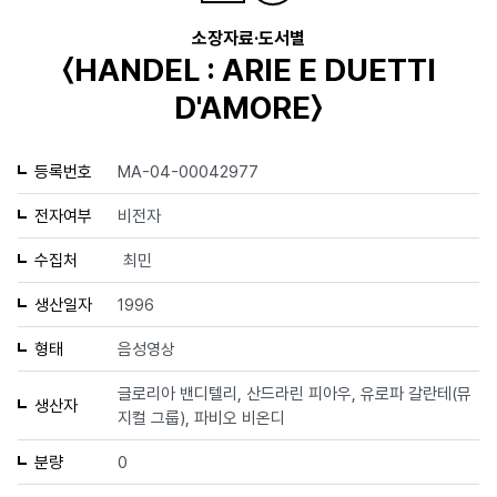
소장자료·도서별
〈HANDEL : ARIE E DUETTI
D'AMORE〉
등록번호
MA-04-00042977
전자여부
비전자
수집처
최민
생산일자
1996
형태
음성영상
글로리아 밴디텔리, 산드라린 피아우, 유로파 갈란테(뮤
생산자
지컬 그룹), 파비오 비온디
분량
0