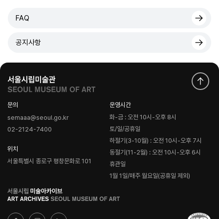
FAQ
공지사항
문의
운영시간
화-금 : 오전 10시-오후 8시
semaaa@seoul.go.kr
토/일/공휴일
02-2124-7400
하절기(3-10월) : 오전 10시-오후 7시
위치
동절기(11-2월) : 오전 10시-오후 6시
서울특별시 종로구 평창문화로 101
휴관일
1월 1일/매주 월요일(공휴일 제외)
로
고