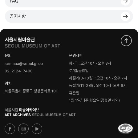
FAQ
공지사항
문의
운영시간
화-금 : 오전 10시-오후 8시
semaaa@seoul.go.kr
토/일/공휴일
02-2124-7400
하절기(3-10월) : 오전 10시-오후 7시
위치
동절기(11-2월) : 오전 10시-오후 6시
서울특별시 종로구 평창문화로 101
휴관일
1월 1일/매주 월요일(공휴일 제외)
로
고