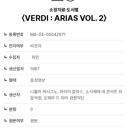
소장자료·도서별
〈VERDI : ARIAS VOL. 2〉
등록번호
MA-04-00042971
전자여부
비전자
수집처
최민
생산일자
1987
형태
음성영상
니콜라 레시그노, 마리아 칼라스, 소시에테 데 콘서트 뒤
생산자
음악원, 오페라 드 파리 관현악단
분량
0
원본여부
원본