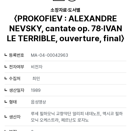
소장자료·도서별
〈PROKOFIEV : ALEXANDRE
NEVSKY, cantate op. 78·IVAN
LE TERRIBLE, ouverture, final〉
등록번호
MA-04-00042963
전자여부
비전자
수집처
최민
생산일자
1989
형태
음성영상
루세 필하모닉 교향악단 알리피 네데노프, 멕시코 필하
생산자
모닉 오케스트라, 페르난도 로자노