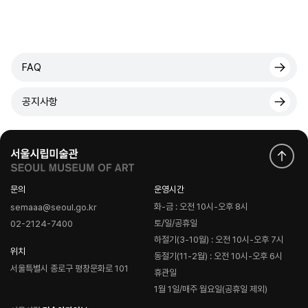
FAQ
공지사항
문의
운영시간
화-금 : 오전 10시-오후 8시
semaaa@seoul.go.kr
토/일/공휴일
02-2124-7400
하절기(3-10월) : 오전 10시-오후 7시
위치
동절기(11-2월) : 오전 10시-오후 6시
서울특별시 종로구 평창문화로 101
휴관일
1월 1일/매주 월요일(공휴일 제외)
로