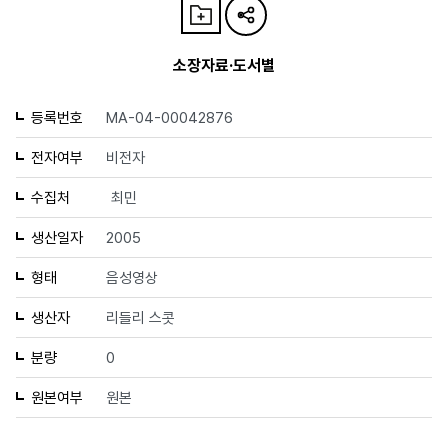
소장자료·도서별
등록번호
MA-04-00042876
전자여부
비전자
수집처
최민
생산일자
2005
형태
음성영상
생산자
리들리 스콧
분량
0
원본여부
원본