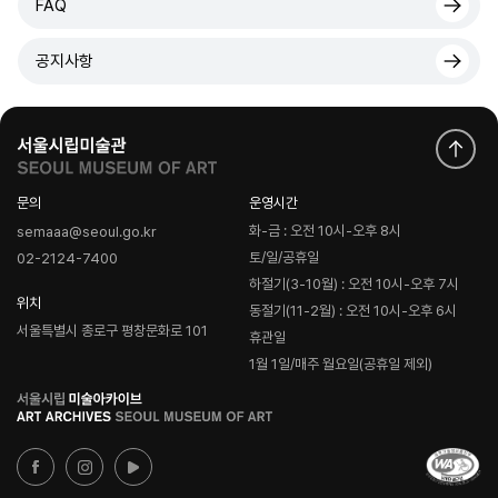
FAQ
공지사항
문의
운영시간
화-금 : 오전 10시-오후 8시
semaaa@seoul.go.kr
토/일/공휴일
02-2124-7400
하절기(3-10월) : 오전 10시-오후 7시
위치
동절기(11-2월) : 오전 10시-오후 6시
서울특별시 종로구 평창문화로 101
휴관일
1월 1일/매주 월요일(공휴일 제외)
로
고