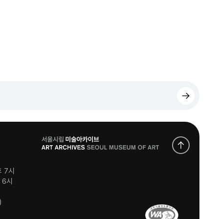
로
고
후 7시
후 6시
)