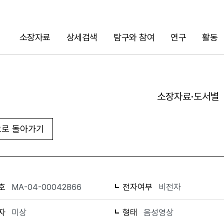
소장자료
상세검색
탐구와 참여
연구
활동
검색
소장자료·도서별
로 돌아가기
URL 복사
화면인쇄
호
MA-04-00042866
전자여부
비전자
자
미상
형태
음성영상