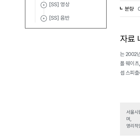
[SS] 영상
분량
[SS] 음반
자료 
는 2002년 
폴 웨이츠,
셉 스피츨리
서울시립
며,
영리적