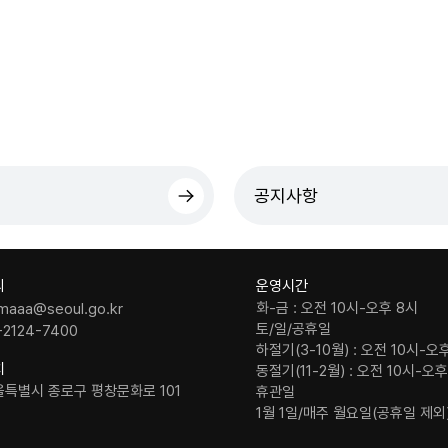
공지사항
의
운영시간
화-금 : 오전 10시-오후 8시
maaa@seoul.go.kr
토/일/공휴일
-2124-7400
하절기(3-10월) : 오전 10시-오
치
동절기(11-2월) : 오전 10시-오
울특별시 종로구 평창문화로 101
휴관일
1월 1일/매주 월요일(공휴일 제외