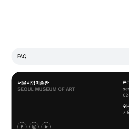
FAQ
문
se
02
위
서