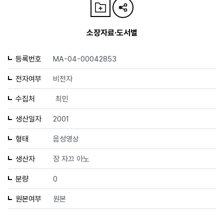
소장자료·도서별
등록번호
MA-04-00042853
전자여부
비전자
수집처
최민
생산일자
2001
형태
음성영상
생산자
장 자끄 아노
분량
0
원본여부
원본