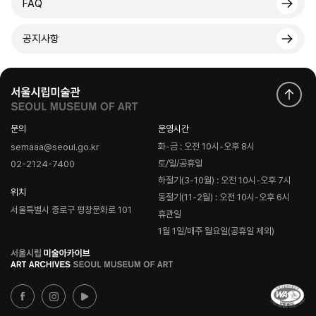
FAQ
공지사항
문의
운영시간
화-금 : 오전 10시-오후 8시
semaaa@seoul.go.kr
토/일/공휴일
02-2124-7400
하절기(3-10월) : 오전 10시-오후 7시
위치
동절기(11-2월) : 오전 10시-오후 6시
서울특별시 종로구 평창문화로 101
휴관일
1월 1일/매주 월요일(공휴일 제외)
로
고