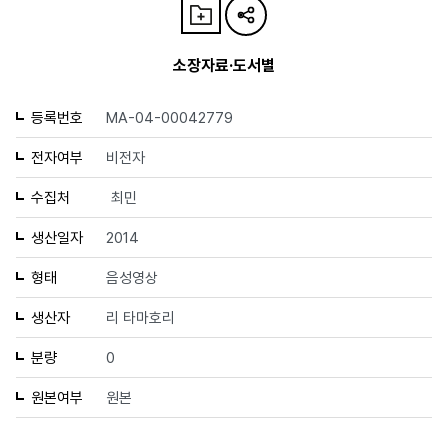
소장자료·도서별
등록번호
MA-04-00042779
전자여부
비전자
수집처
최민
생산일자
2014
형태
음성영상
생산자
리 타마호리
분량
0
원본여부
원본