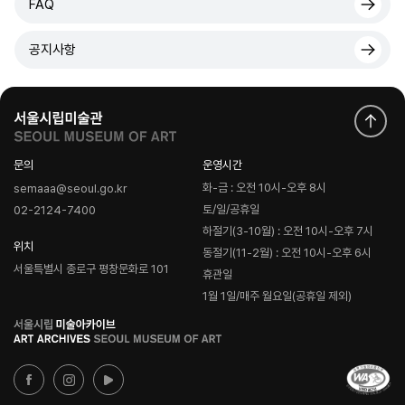
FAQ
공지사항
문의
운영시간
화-금 : 오전 10시-오후 8시
semaaa@seoul.go.kr
토/일/공휴일
02-2124-7400
하절기(3-10월) : 오전 10시-오후 7시
위치
동절기(11-2월) : 오전 10시-오후 6시
서울특별시 종로구 평창문화로 101
휴관일
1월 1일/매주 월요일(공휴일 제외)
로
고