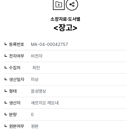
소장자료·도서별
<장고>
등록번호
MA-04-00042757
전자여부
비전자
수집처
최민
생산일자
미상
형태
음성영상
생산자
세르지오 레오네
분량
0
원본여부
원본