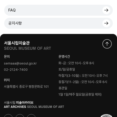
FAQ
공지사항
문의
운영시간
화-금 : 오전 10시-오후 8시
semaaa@seoul.go.kr
토/일/공휴일
02-2124-7400
하절기(3-10월) : 오전 10시-오후 7시
위치
동절기(11-2월) : 오전 10시-오후 6시
서울특별시 종로구 평창문화로 101
휴관일
1월 1일/매주 월요일(공휴일 제외)
로
고