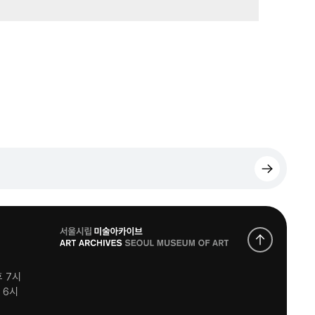
로
고
후 7시
후 6시