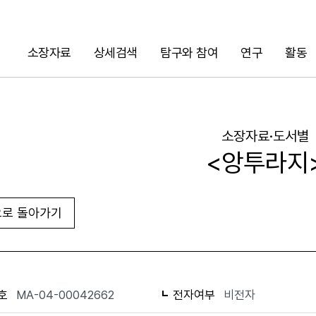
소장자료
상세검색
탐구와 참여
연구
활동
검색
소장자료·도서별
<앙투라지
로 돌아가기
URL 복사
화면인쇄
호
MA-04-00042662
전자여부
비전자