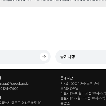
공지사항
의
운영시간
화-금 : 오전 10시-오후 8시
maaa@seoul.go.kr
토/일/공휴일
-2124-7400
하절기(3-10월) : 오전 10시-오
치
동절기(11-2월) : 오전 10시-오
울특별시 종로구 평창문화로 101
휴관일