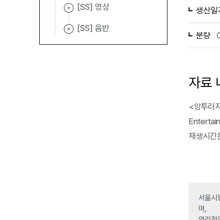
[SS] 영상
생산일
[SS] 음반
분량
자료 
<앙투라지>는 
Enterta
재생시간은 
서울시립
며,
영리적