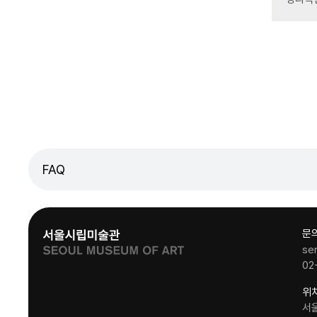
FAQ
문
se
02
위
서