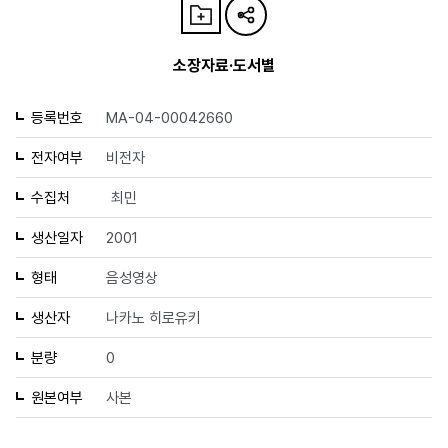
소장자료·도서별
등록번호
MA-04-00042660
전자여부
비전자
수집처
최민
생산일자
2001
형태
음성영상
생산자
나카노 히로유키
분량
0
원본여부
사본