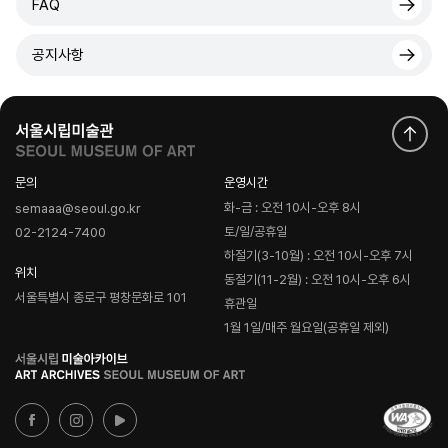
FAQ
공지사항
문의
운영시간
화-금 : 오전 10시-오후 8시
semaaa@seoul.go.kr
토/일/공휴일
02-2124-7400
하절기(3-10월) : 오전 10시-오후 7시
위치
동절기(11-2월) : 오전 10시-오후 6시
서울특별시 종로구 평창문화로 101
휴관일
1월 1일/매주 월요일(공휴일 제외)
로
고