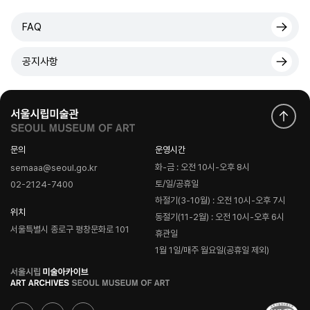
FAQ
공지사항
문의
운영시간
화-금 : 오전 10시-오후 8시
semaaa@seoul.go.kr
토/일/공휴일
02-2124-7400
하절기(3-10월) : 오전 10시-오후 7시
위치
동절기(11-2월) : 오전 10시-오후 6시
서울특별시 종로구 평창문화로 101
휴관일
1월 1일/매주 월요일(공휴일 제외)
로
고