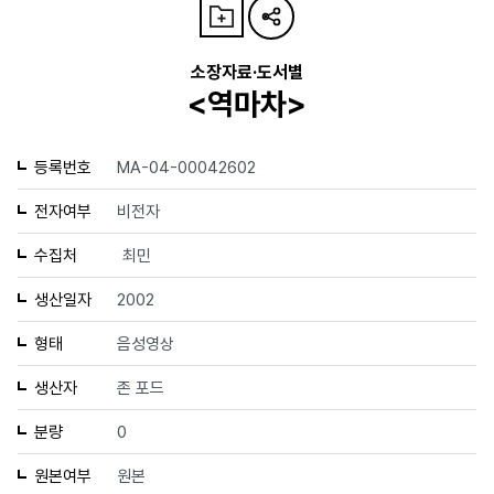
소장자료·도서별
<역마차>
등록번호
MA-04-00042602
전자여부
비전자
수집처
최민
생산일자
2002
형태
음성영상
생산자
존 포드
분량
0
원본여부
원본