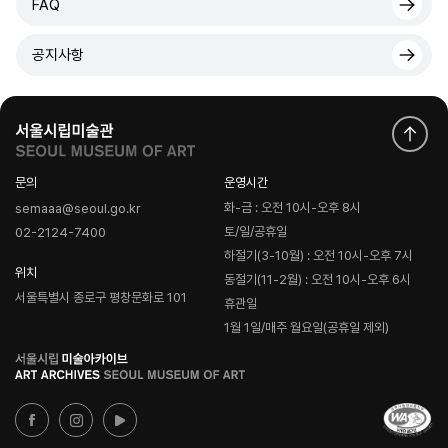
FAQ
공지사항
문의
운영시간
화-금 : 오전 10시-오후 8시
semaaa@seoul.go.kr
토/일/공휴일
02-2124-7400
하절기(3-10월) : 오전 10시-오후 7시
위치
동절기(11-2월) : 오전 10시-오후 6시
서울특별시 종로구 평창문화로 101
휴관일
1월 1일/매주 월요일(공휴일 제외)
로
고