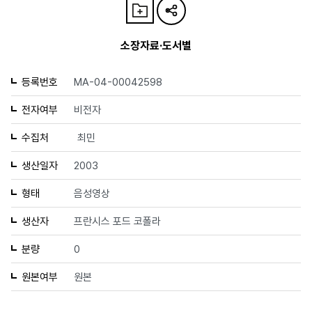
소장자료·도서별
등록번호
MA-04-00042598
전자여부
비전자
수집처
최민
생산일자
2003
형태
음성영상
생산자
프란시스 포드 코폴라
분량
0
원본여부
원본