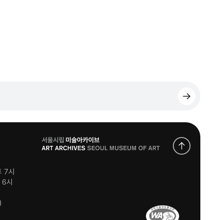
로
고
후 7시
후 6시
)