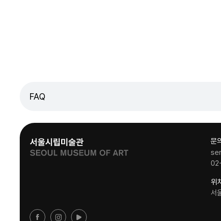
FAQ
문
se
02
위
서