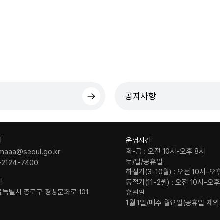
공지사항
의
운영시간
화-금 : 오전 10시-오후 8시
maaa@seoul.go.kr
토/일/공휴일
-2124-7400
하절기(3-10월) : 오전 10시-오
치
동절기(11-2월) : 오전 10시-오
울특별시 종로구 평창문화로 101
휴관일
1월 1일/매주 월요일(공휴일 제외