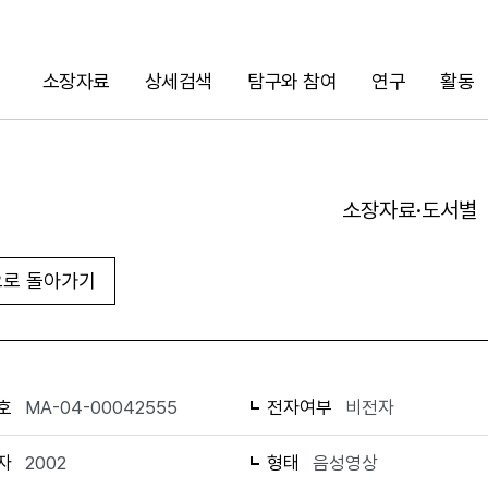
소장자료
상세검색
탐구와 참여
연구
활동
검색
소장자료·도서별
로 돌아가기
URL 복사
화면인쇄
호
MA-04-00042555
전자여부
비전자
자
2002
형태
음성영상