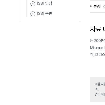
[SS] 영상
분량
[SS] 음반
자료 
는 2001년 
Mirama
건, 크리스
서울시립
며,
영리적