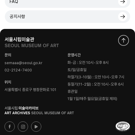
FAQ
공지사항
문의
운영시간
화-금 : 오전 10시-오후 8시
semaaa@seoul.go.kr
토/일/공휴일
02-2124-7400
하절기(3-10월) : 오전 10시-오후 7시
위치
동절기(11-2월) : 오전 10시-오후 6시
서울특별시 종로구 평창문화로 101
휴관일
1월 1일/매주 월요일(공휴일 제외)
로
고