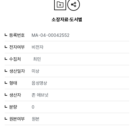
소장자료·도서별
등록번호
MA-04-00042552
전자여부
비전자
수집처
최민
생산일자
미상
형태
음성영상
생산자
존 애브넛
분량
0
원본여부
원본