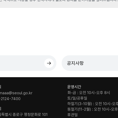
공지사항
의
운영시간
화-금 : 오전 10시-오후 8시
maaa@seoul.go.kr
토/일/공휴일
-2124-7400
하절기(3-10월) : 오전 10시-오
치
동절기(11-2월) : 오전 10시-오
울특별시 종로구 평창문화로 101
휴관일