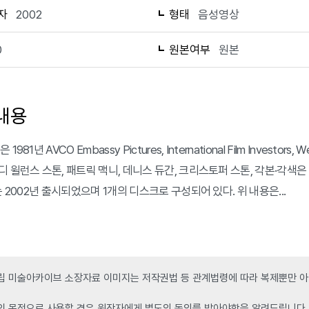
자
2002
형태
음성영상
0
원본여부
원본
내용
1981년 AVCO Embassy Pictures, International Film Invest
 윌런스 스톤, 패트릭 맥니, 데니스 듀간, 크리스토퍼 스톤, 각본·각색은 
는 2002년 출시되었으며 1개의 디스크로 구성되어 있다. 위 내용은...
 미술아카이브 소장자료 이미지는 저작권법 등 관계법령에 따라 복제뿐만 아니
인 목적으로 사용할 경우 원작자에게 별도의 동의를 받아야함을 알려드립니다.