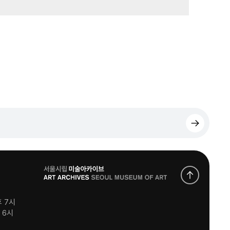
로
고
후 7시
후 6시