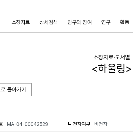
소장자료
상세검색
탐구와 참여
연구
활동
검색
소장자료·도서별
<하울링>
로 돌아가기
URL 복사
화면인쇄
호
MA-04-00042529
전자여부
비전자