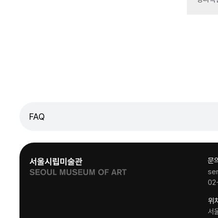
FAQ
문
se
02
위
서