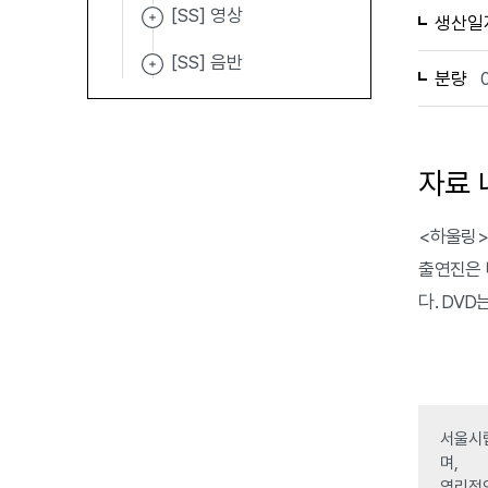
[SS] 영상
생산일
[SS] 음반
분량
자료 
<하울링>은 
출연진은 디
다. DVD
서울시립
며,
영리적