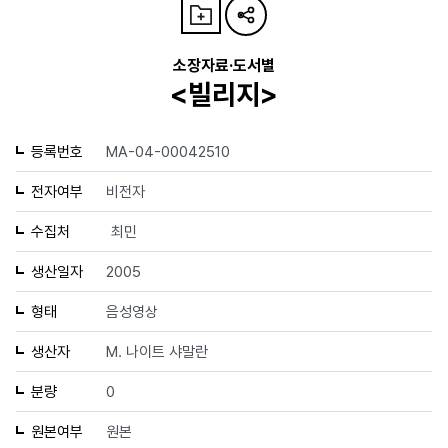
소장자료·도서별
<빌리지>
등록번호
MA-04-00042510
전자여부
비전자
수집처
최민
생산일자
2005
형태
음성영상
생산자
M. 나이트 샤말란
분량
0
원본여부
원본