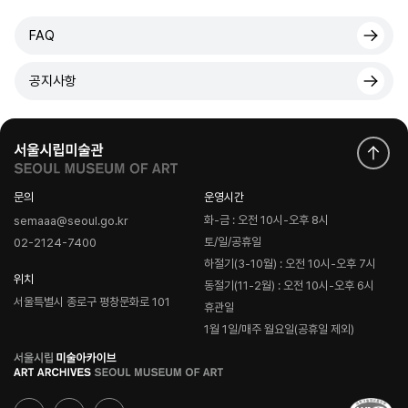
FAQ
공지사항
문의
운영시간
화-금 : 오전 10시-오후 8시
semaaa@seoul.go.kr
토/일/공휴일
02-2124-7400
하절기(3-10월) : 오전 10시-오후 7시
위치
동절기(11-2월) : 오전 10시-오후 6시
서울특별시 종로구 평창문화로 101
휴관일
1월 1일/매주 월요일(공휴일 제외)
로
고