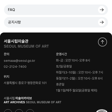
FAQ
공지사항
문의
운영시간
화-금 : 오전 10시-오후 8시
semaaa@seoul.go.kr
토/일/공휴일
02-2124-7400
하절기(3-10월) : 오전 10시-오후 7시
위치
동절기(11-2월) : 오전 10시-오후 6시
서울특별시 종로구 평창문화로 101
휴관일
1월 1일/매주 월요일(공휴일 제외)
로
고