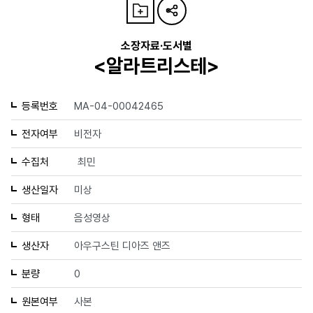
소장자료·도서별
<알라트리스테>
등록번호
MA-04-00042465
전자여부
비전자
수집처
최민
생산일자
미상
형태
음성영상
생산자
아우구스틴 디아즈 앤즈
분량
0
원본여부
사본