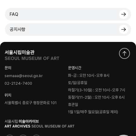
FAQ
공지사항
문의
운영시간
화-금 : 오전 10시-오후 8시
semaaa@seoul.go.kr
토/일/공휴일
02-2124-7400
하절기(3-10월) : 오전 10시-오후 7시
위치
동절기(11-2월) : 오전 10시-오후 6시
서울특별시 종로구 평창문화로 101
휴관일
1월 1일/매주 월요일(공휴일 제외)
로
고