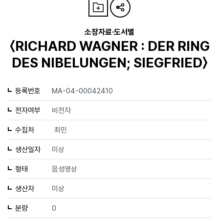
소장자료·도서별
〈RICHARD WAGNER : DER RING
DES NIBELUNGEN; SIEGFRIED〉
등록번호
MA-04-00042410
전자여부
비전자
수집처
최민
생산일자
미상
형태
음성영상
생산자
미상
분량
0