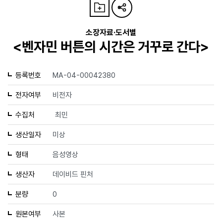
소장자료·도서별
<벤자민 버튼의 시간은 거꾸로 간다>
등록번호
MA-04-00042380
전자여부
비전자
수집처
최민
생산일자
미상
형태
음성영상
생산자
데이비드 핀처
분량
0
원본여부
사본