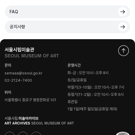
FAQ
공지사항
문의
운영시간
화-금 : 오전 10시-오후 8시
semaaa@seoul.go.kr
토/일/공휴일
02-2124-7400
하절기(3-10월) : 오전 10시-오후 7시
위치
동절기(11-2월) : 오전 10시-오후 6시
서울특별시 종로구 평창문화로 101
휴관일
1월 1일/매주 월요일(공휴일 제외)
로
고