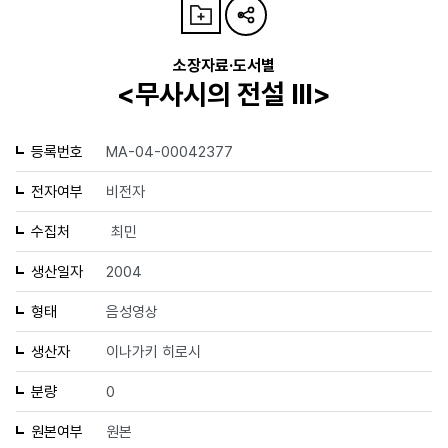
소장자료·도서별
<무사시의 전설 Ⅲ>
등록번호
MA-04-00042377
전자여부
비전자
수집처
최민
생산일자
2004
형태
음성영상
생산자
이나가키 히로시
분량
0
원본여부
원본