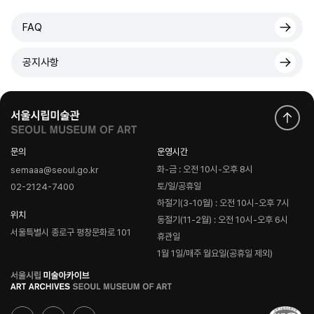
FAQ
공지사항
문의
운영시간
화-금 : 오전 10시-오후 8시
semaaa@seoul.go.kr
토/일/공휴일
02-2124-7400
하절기(3-10월) : 오전 10시-오후 7시
위치
동절기(11-2월) : 오전 10시-오후 6시
서울특별시 종로구 평창문화로 101
휴관일
1월 1일/매주 월요일(공휴일 제외)
로
고