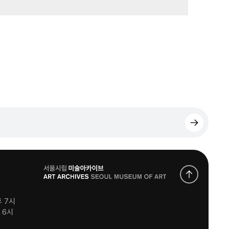
로
고
후 7시
후 6시