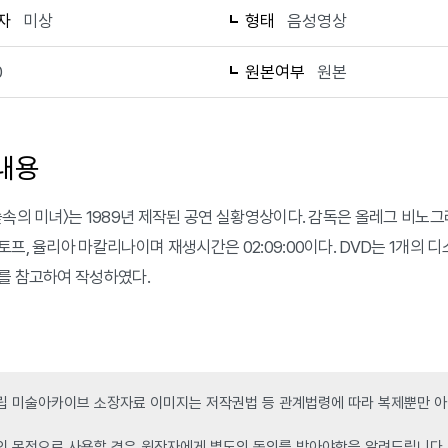
자
미상
형태
음성영상
0
원본여부
원본
내용
숲속의 미녀〉는 1989년 제작된 공연 실황영상이다. 감독은 올레그 비노그
토프, 율리아 마칼리나이며 재생시간은 02:09:00이다. DVD는 1개의
를 참고하여 작성하였다.
 미술아카이브 소장자료 이미지는 저작권법 등 관계법령에 따라 복제뿐만 아니
인 목적으로 사용할 경우 원작자에게 별도의 동의를 받아야함을 알려드립니다.