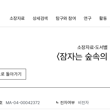
소장자료
상세검색
탐구와 참여
연구
활동
검색
소장자료·도서별
〈잠자는 숲속의
로 돌아가기
URL 복사
화면인쇄
호
MA-04-00042372
전자여부
비전자