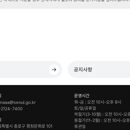
공지사항
의
운영시간
화-금 : 오전 10시-오후 8시
maaa@seoul.go.kr
토/일/공휴일
-2124-7400
하절기(3-10월) : 오전 10시-오
치
동절기(11-2월) : 오전 10시-오
울특별시 종로구 평창문화로 101
휴관일