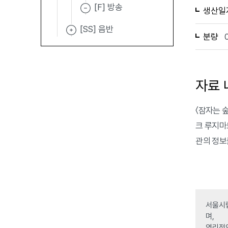
[F] 방송
생산일
[SS] 음반
분량
자료 
〈잠자는 
크 루지마
관의 정보
서울시립
며,
영리적