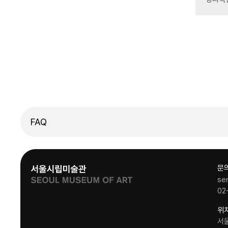
FAQ
문
se
02
위
서