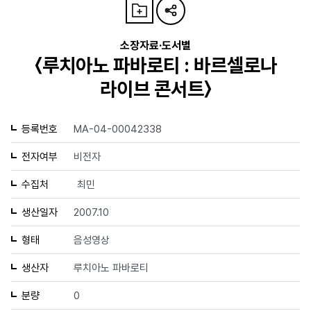
소장자료·도서별
〈루치아노 파바로티 : 바르셀로나
라이브 콘서트〉
등록번호
MA-04-00042338
전자여부
비전자
수집처
최민
생산일자
2007.10
형태
음성영상
생산자
루치아노 파바로티
분량
0