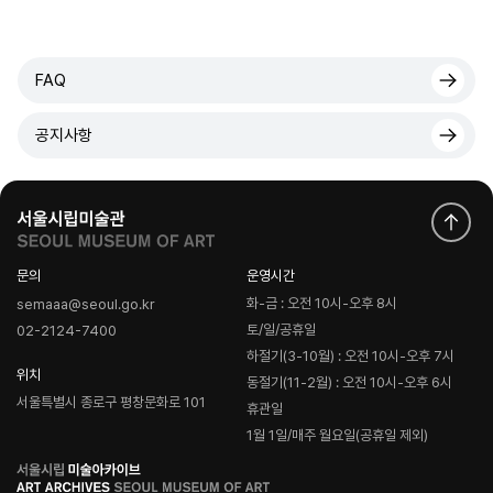
FAQ
공지사항
문의
운영시간
화-금 : 오전 10시-오후 8시
semaaa@seoul.go.kr
토/일/공휴일
02-2124-7400
하절기(3-10월) : 오전 10시-오후 7시
위치
동절기(11-2월) : 오전 10시-오후 6시
서울특별시 종로구 평창문화로 101
휴관일
1월 1일/매주 월요일(공휴일 제외)
로
고