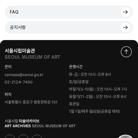
FAQ
공지사항
문의
운영시간
화-금 : 오전 10시-오후 8시
semaaa@seoul.go.kr
토/일/공휴일
02-2124-7400
하절기(3-10월) : 오전 10시-오후 7시
위치
동절기(11-2월) : 오전 10시-오후 6시
서울특별시 종로구 평창문화로 101
휴관일
1월 1일/매주 월요일(공휴일 제외)
로
고