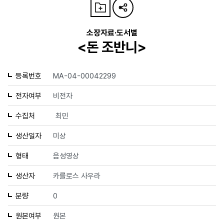
소장자료·도서별
<돈 조반니>
등록번호
MA-04-00042299
전자여부
비전자
수집처
최민
생산일자
미상
형태
음성영상
생산자
카를로스 사우라
분량
0
원본여부
원본