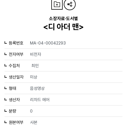
소장자료·도서별
<디 아더 맨>
등록번호
MA-04-00042293
전자여부
비전자
수집처
최민
생산일자
미상
형태
음성영상
생산자
리차드 에어
분량
0
원본여부
사본