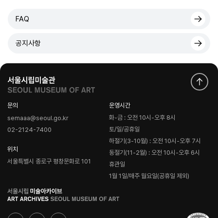
FAQ
공지사항
문의
운영시간
화-금 : 오전 10시-오후 8시
semaaa@seoul.go.kr
토/일/공휴일
02-2124-7400
하절기(3-10월) : 오전 10시-오후 7시
위치
동절기(11-2월) : 오전 10시-오후 6시
서울특별시 종로구 평창문화로 101
휴관일
1월 1일/매주 월요일(공휴일 제외)
로
고