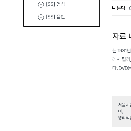
[SS] 영상
분량
[SS] 음반
자료 
는 1981
레사 틸리,
다. DV
서울시립
며,
영리적