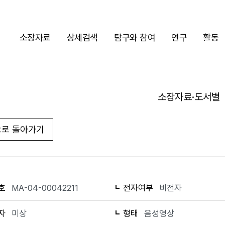
소장자료
상세검색
탐구와 참여
연구
활동
검색
소장자료·도서별
로 돌아가기
URL 복사
화면인쇄
호
MA-04-00042211
전자여부
비전자
자
미상
형태
음성영상