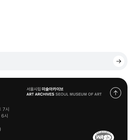
로
고
후 7시
후 6시
)