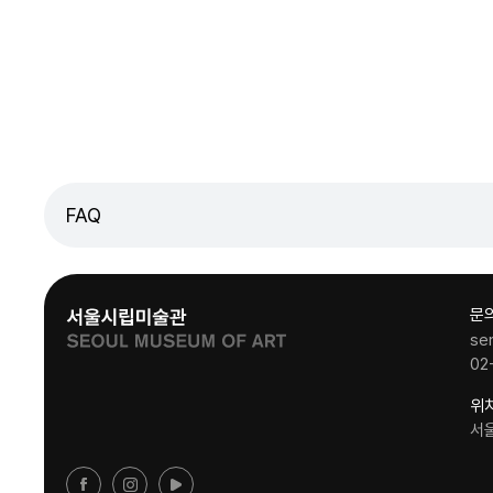
FAQ
문
se
02
위
서