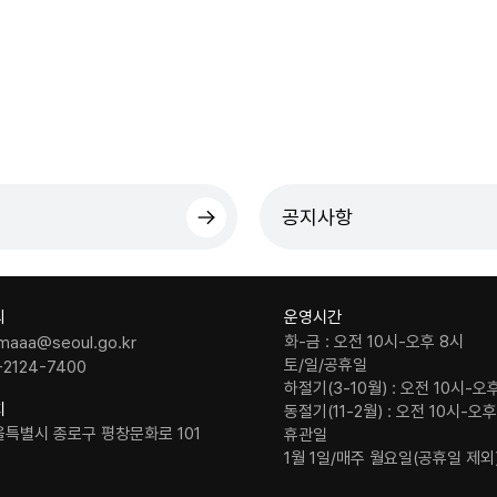
공지사항
의
운영시간
화-금 : 오전 10시-오후 8시
maaa@seoul.go.kr
토/일/공휴일
-2124-7400
하절기(3-10월) : 오전 10시-오
치
동절기(11-2월) : 오전 10시-오
울특별시 종로구 평창문화로 101
휴관일
1월 1일/매주 월요일(공휴일 제외