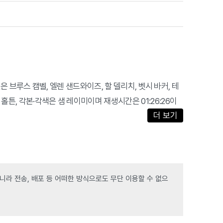
출연진은 브루스 캠벨, 엘렌 샌드와이즈, 할 델리치, 벳시 바커, 테
 홀튼, 각본·각색은 샘 레이미이며 재생시간은 01:26:26이
더 보기
라 전송, 배포 등 어떠한 방식으로도 무단 이용할 수 없으