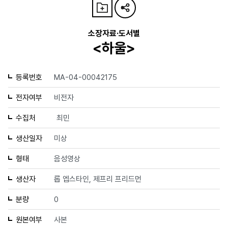
소장자료·도서별
<하울>
등록번호
MA-04-00042175
전자여부
비전자
수집처
최민
생산일자
미상
형태
음성영상
생산자
롭 엡스타인, 제프리 프리드먼
분량
0
원본여부
사본