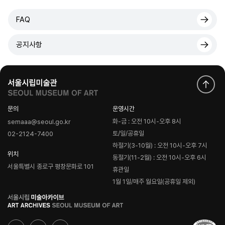
FAQ
공지사항
문의
운영시간
화-금 : 오전 10시-오후 8시
semaaa@seoul.go.kr
토/일/공휴일
02-2124-7400
하절기(3-10월) : 오전 10시-오후 7시
위치
동절기(11-2월) : 오전 10시-오후 6시
서울특별시 종로구 평창문화로 101
휴관일
1월 1일/매주 월요일(공휴일 제외)
로
고