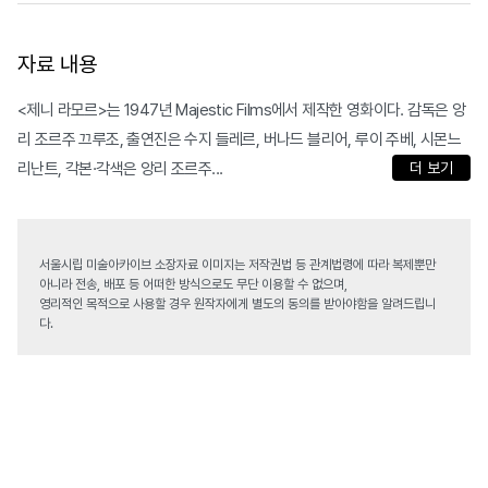
자료 내용
<제니 라모르>는 1947년 Majestic Films에서 제작한 영화이다. 감독은 앙
리 조르주 끄루조, 출연진은 수지 들레르, 버나드 블리어, 루이 주베, 시몬느
리난트, 각본·각색은 앙리 조르주...
더 보기
서울시립 미술아카이브 소장자료 이미지는 저작권법 등 관계법령에 따라 복제뿐만
아니라 전송, 배포 등 어떠한 방식으로도 무단 이용할 수 없으며,
영리적인 목적으로 사용할 경우 원작자에게 별도의 동의를 받아야함을 알려드립니
다.