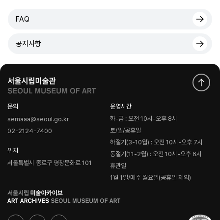
FAQ
공지사항
문의
운영시간
화-금 : 오전 10시-오후 8시
semaaa@seoul.go.kr
토/일/공휴일
02-2124-7400
하절기(3-10월) : 오전 10시-오후 7시
위치
동절기(11-2월) : 오전 10시-오후 6시
서울특별시 종로구 평창문화로 101
휴관일
1월 1일/매주 월요일(공휴일 제외)
로
고