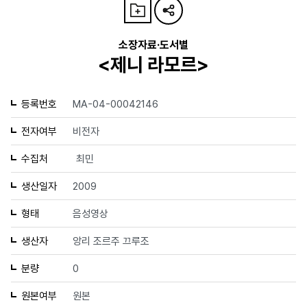
소장자료·도서별
<제니 라모르>
등록번호
MA-04-00042146
전자여부
비전자
수집처
최민
생산일자
2009
형태
음성영상
생산자
앙리 조르주 끄루조
분량
0
원본여부
원본