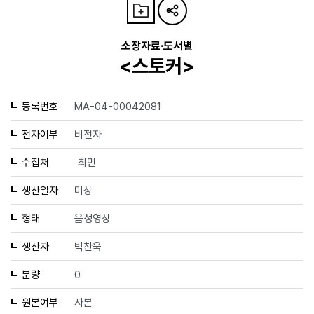
소장자료·도서별
<스토커>
등록번호
MA-04-00042081
전자여부
비전자
수집처
최민
생산일자
미상
형태
음성영상
생산자
박찬욱
분량
0
원본여부
사본