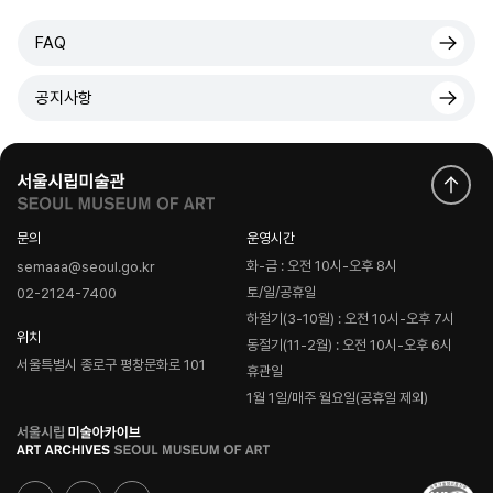
FAQ
공지사항
문의
운영시간
화-금 : 오전 10시-오후 8시
semaaa@seoul.go.kr
토/일/공휴일
02-2124-7400
하절기(3-10월) : 오전 10시-오후 7시
위치
동절기(11-2월) : 오전 10시-오후 6시
서울특별시 종로구 평창문화로 101
휴관일
1월 1일/매주 월요일(공휴일 제외)
로
고