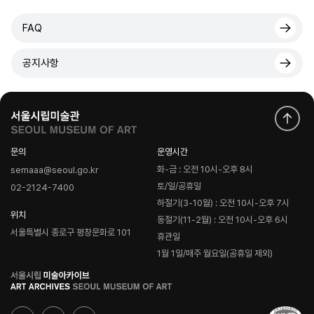
FAQ
공지사항
문의
운영시간
화-금 : 오전 10시-오후 8시
semaaa@seoul.go.kr
토/일/공휴일
02-2124-7400
하절기(3-10월) : 오전 10시-오후 7시
위치
동절기(11-2월) : 오전 10시-오후 6시
서울특별시 종로구 평창문화로 101
휴관일
1월 1일/매주 월요일(공휴일 제외)
로
고