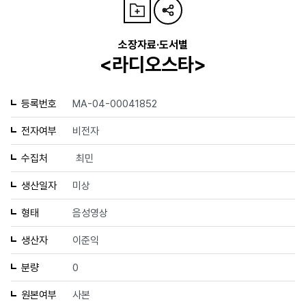
소장자료·도서별
<라디오스타>
등록번호
MA-04-00041852
전자여부
비전자
수집처
최민
생산일자
미상
형태
음성영상
생산자
이준익
분량
0
원본여부
사본