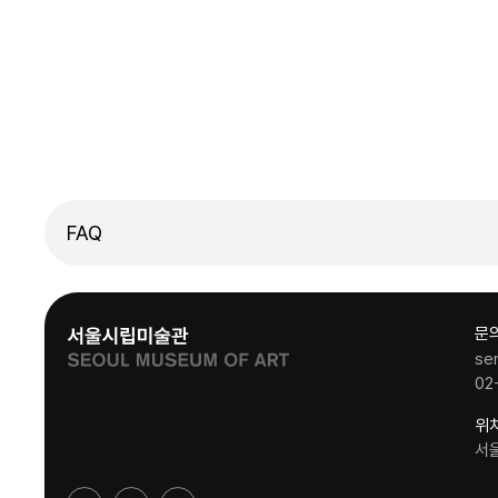
FAQ
문
se
02
위
서