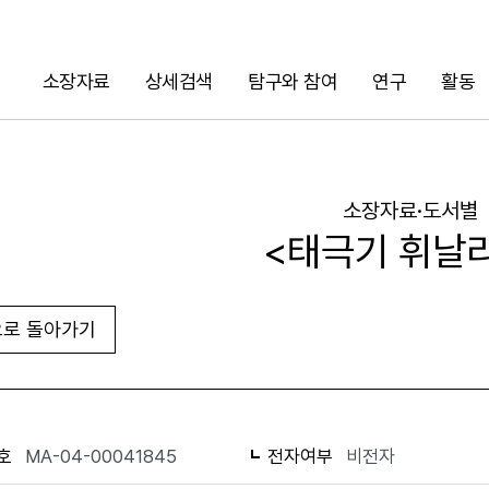
소장자료
상세검색
탐구와 참여
연구
활동
검색
소장자료·도서별
<태극기 휘날
로 돌아가기
URL 복사
화면인쇄
호
MA-04-00041845
전자여부
비전자