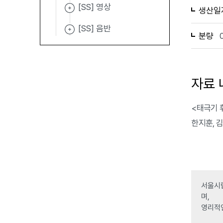
[SS] 영상
생산일
[SS] 음반
분량
자료 
<태극기 
한지훈, 
서울시립
며,
영리적