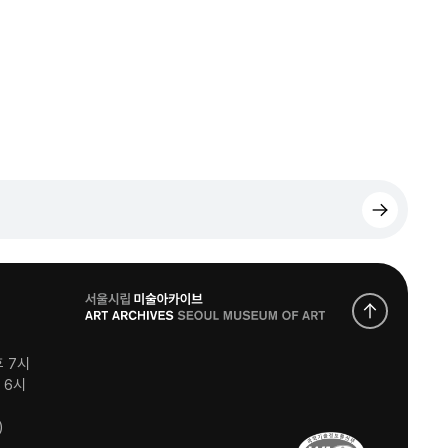
로
고
후 7시
후 6시
)