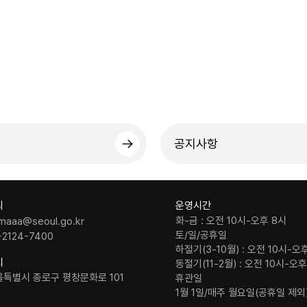
공지사항
의
운영시간
화-금 : 오전 10시-오후 8시
maaa@seoul.go.kr
토/일/공휴일
-2124-7400
하절기(3-10월) : 오전 10시-오
치
동절기(11-2월) : 오전 10시-오
울특별시 종로구 평창문화로 101
휴관일
1월 1일/매주 월요일(공휴일 제외