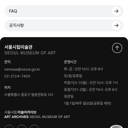
FAQ
공지사항
문의
운영시간
화-금 : 오전 10시-오후 8시
semaaa@seoul.go.kr
토/일/공휴일
02-2124-7400
하절기(3-10월) : 오전 10시-오후 7시
위치
동절기(11-2월) : 오전 10시-오후 6시
서울특별시 종로구 평창문화로 101
휴관일
1월 1일/매주 월요일(공휴일 제외)
로
고