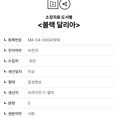
소장자료·도서별
<블랙 달리아>
등록번호
MA-04-00041818
전자여부
비전자
수집처
최민
생산일자
미상
형태
음성영상
생산자
브라이언 드 팔마
분량
0
원본여부
사본