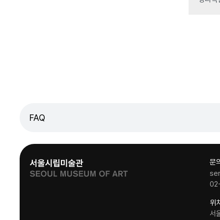
FAQ
문
se
02
위
서