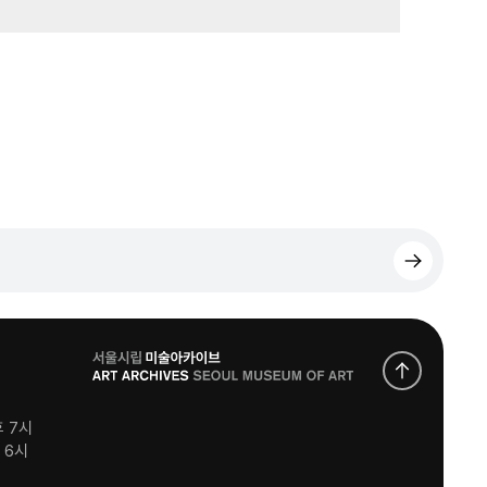
로
고
후 7시
후 6시