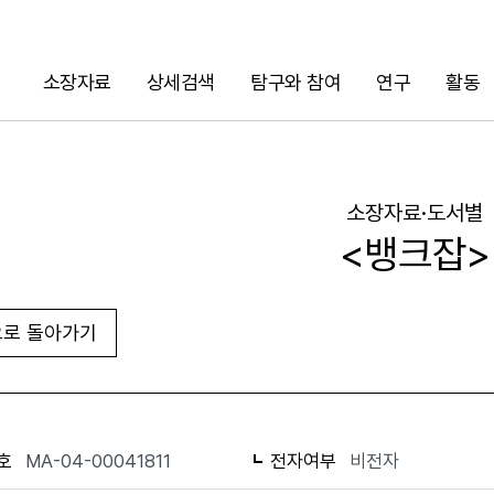
소장자료
상세검색
탐구와 참여
연구
활동
검색
소장자료·도서별
<뱅크잡>
로 돌아가기
URL 복사
화면인쇄
호
MA-04-00041811
전자여부
비전자