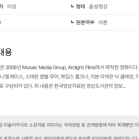
자
미상
형태
음성영상
0
원본여부
사본
내용
 2008년 Mosaic Media Group, Arclight Films에서 제작한
니엘 메이스, 스테판 캠벨 무어, 제임스 폴크너, 각본·각색은 딕 클레망, 이
로 구성되어 있다. 위 내용은 한국영상자료원 영상도서관의 정보...
 미술아카이브 소장자료 이미지는 저작권법 등 관계법령에 따라 복제뿐만 아니
인 목적으로 사용할 경우 원작자에게 별도의 동의를 받아야함을 알려드립니다.