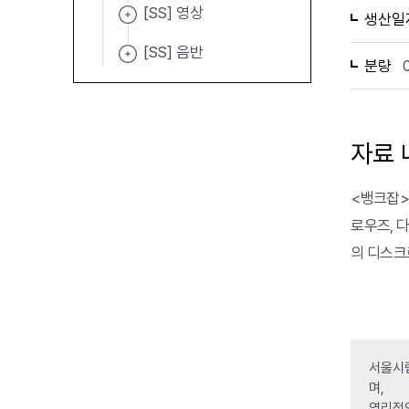
[SS] 영상
생산일
[SS] 음반
분량
자료 
<뱅크잡>은
로우즈, 다
의 디스크
서울시립
며,
영리적