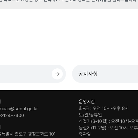
공지사항
의
운영시간
화-금 : 오전 10시-오후 8시
maaa@seoul.go.kr
토/일/공휴일
-2124-7400
하절기(3-10월) : 오전 10시-오
치
동절기(11-2월) : 오전 10시-오
울특별시 종로구 평창문화로 101
휴관일