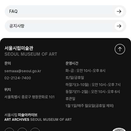
FAQ
공지사항
문의
운영시간
화-금 : 오전 10시-오후 8시
semaaa@seoul.go.kr
토/일/공휴일
02-2124-7400
하절기(3-10월) : 오전 10시-오후 7시
위치
동절기(11-2월) : 오전 10시-오후 6시
서울특별시 종로구 평창문화로 101
휴관일
1월 1일/매주 월요일(공휴일 제외)
로
고