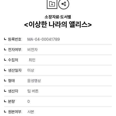
소장자료·도서별
<이상한 나라의 앨리스>
등록번호
MA-04-00041789
전자여부
비전자
수집처
최민
생산일자
미상
형태
음성영상
생산자
팀 버튼
분량
0
원본여부
사본