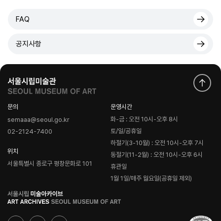
FAQ
공지사항
문의
운영시간
화-금 : 오전 10시-오후 8시
semaaa@seoul.go.kr
토/일/공휴일
02-2124-7400
하절기(3-10월) : 오전 10시-오후 7시
위치
동절기(11-2월) : 오전 10시-오후 6시
서울특별시 종로구 평창문화로 101
휴관일
1월 1일/매주 월요일(공휴일 제외)
로
고