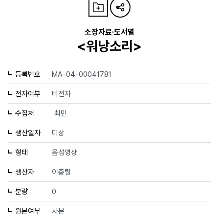
소장자료·도서별
<워낭소리>
등록번호
MA-04-00041781
전자여부
비전자
수집처
최민
생산일자
미상
형태
음성영상
생산자
이충렬
분량
0
원본여부
사본