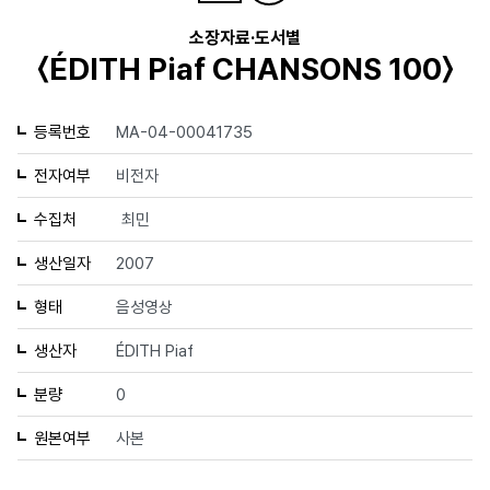
소장자료·도서별
〈ÉDITH Piaf CHANSONS 100〉
등록번호
MA-04-00041735
전자여부
비전자
수집처
최민
생산일자
2007
형태
음성영상
생산자
ÉDITH Piaf
분량
0
원본여부
사본