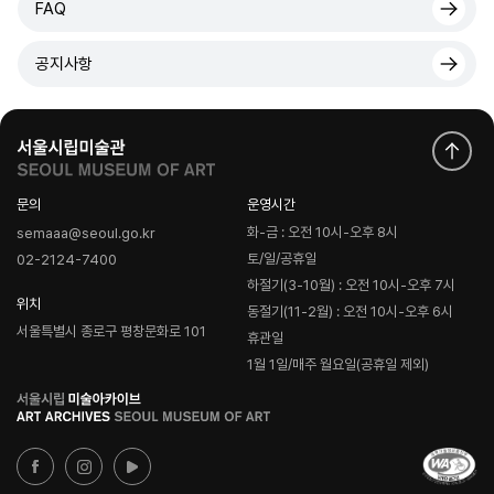
FAQ
공지사항
문의
운영시간
화-금 : 오전 10시-오후 8시
semaaa@seoul.go.kr
토/일/공휴일
02-2124-7400
하절기(3-10월) : 오전 10시-오후 7시
위치
동절기(11-2월) : 오전 10시-오후 6시
서울특별시 종로구 평창문화로 101
휴관일
1월 1일/매주 월요일(공휴일 제외)
로
고