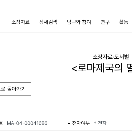
소장자료
상세검색
탐구와 참여
연구
활동
검색
소장자료·도서별
<로마제국의 
로 돌아가기
URL 복사
화면인쇄
호
MA-04-00041686
전자여부
비전자