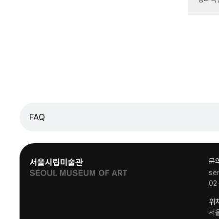
FAQ
문
se
02
위
서