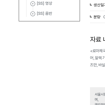
[SS] 영상
생산일
[SS] 음반
분량
자료 
<로마제국의
어, 알렉 
즈만, 바실
서울시립
며,
영리적