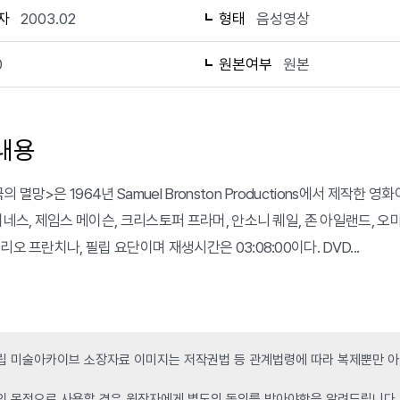
자
2003.02
형태
음성영상
0
원본여부
원본
내용
 멸망>은 1964년 Samuel Bronston Productions에서 제작한
기네스, 제임스 메이슨, 크리스토퍼 프라머, 안소니 퀘일, 존 아일랜드, 오마 
리오 프란치나, 필립 요단이며 재생시간은 03:08:00이다. DVD...
 미술아카이브 소장자료 이미지는 저작권법 등 관계법령에 따라 복제뿐만 아니
인 목적으로 사용할 경우 원작자에게 별도의 동의를 받아야함을 알려드립니다.