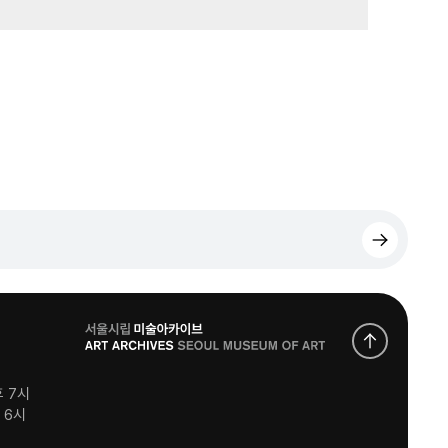
로
고
후 7시
후 6시