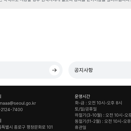
공지사항
의
운영시간
화-금 : 오전 10시-오후 8시
maaa@seoul.go.kr
토/일/공휴일
-2124-7400
하절기(3-10월) : 오전 10시-오
치
동절기(11-2월) : 오전 10시-오
울특별시 종로구 평창문화로 101
휴관일