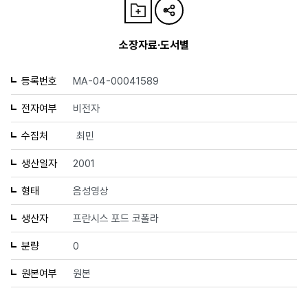
소장자료·도서별
등록번호
MA-04-00041589
전자여부
비전자
수집처
최민
생산일자
2001
형태
음성영상
생산자
프란시스 포드 코폴라
분량
0
원본여부
원본