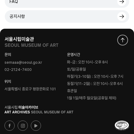
FAQ
공지사항
문의
운영시간
화-금 : 오전 10시-오후 8시
semaaa@seoul.go.kr
토/일/공휴일
02-2124-7400
하절기(3-10월) : 오전 10시-오후 7시
위치
동절기(11-2월) : 오전 10시-오후 6시
서울특별시 종로구 평창문화로 101
휴관일
1월 1일/매주 월요일(공휴일 제외)
로
고